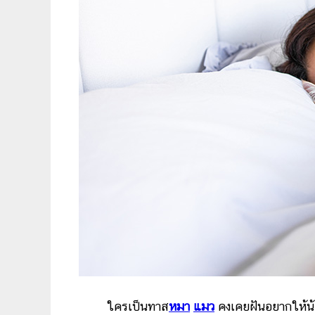
ใครเป็นทาส
หมา
แมว
คงเคยฝันอยากให้น้อ