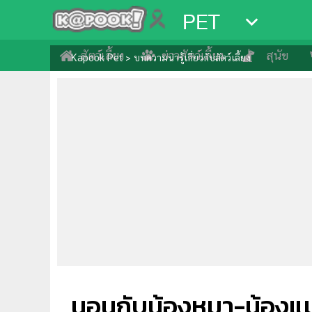
PET
สัตว์เลี้ยง
ข่าวสัตว์เลี้ยง
สุนัข
Kapook Pet
>
บทความน่ารู้เกี่ยวกับสัตว์เลี้ยง
นอนกับน้องหมา-น้องแมว 