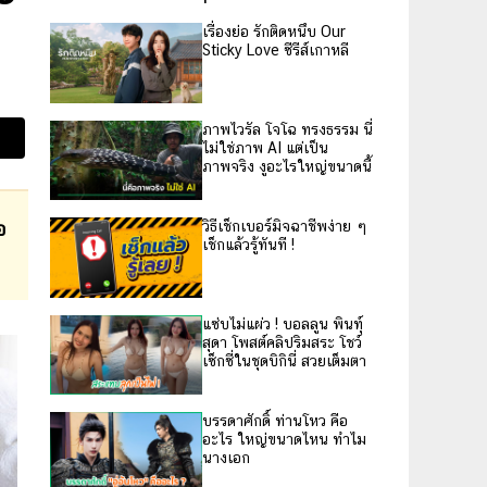
เรื่องย่อ รักติดหนึบ Our
Sticky Love ซีรีส์เกาหลี
ภาพไวรัล โจโฉ ทรงธรรม นี่
ไม่ใช่ภาพ AI แต่เป็น
ภาพจริง งูอะไรใหญ่ขนาดนี้
อ
วิธีเช็กเบอร์มิจฉาชีพง่าย ๆ
เช็กแล้วรู้ทันที !
แซ่บไม่แผ่ว ! บอลลูน พินทุ์
สุดา โพสต์คลิปริมสระ โชว์
เซ็กซี่ในชุดบิกินี่ สวยเต็มตา
บรรดาศักดิ์ ท่านโหว คือ
อะไร ใหญ่ขนาดไหน ทำไม
นางเอก