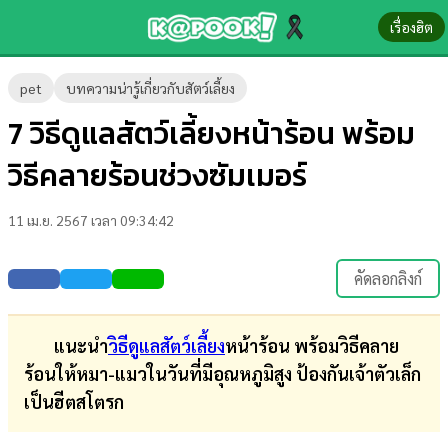
เรื่องฮิต
ข่าว-
pet
บทความน่ารู้เกี่ยวกับสัตว์เลี้ยง
ความ
7 วิธีดูแลสัตว์เลี้ยงหน้าร้อน พร้อม
รู้
วิธีคลายร้อนช่วงซัมเมอร์
ข่าว
11 เม.ย. 2567 เวลา 09:34:42
ข่าว
บันเทิง
คัดลอกลิงก์
ตรวจ
หวย
แนะนำ
วิธีดูแลสัตว์เลี้ยง
หน้าร้อน พร้อมวิธีคลาย
ร้อนให้หมา-แมวในวันที่มีอุณหภูมิสูง ป้องกันเจ้าตัวเล็ก
ผล
เป็นฮีตสโตรก
บอล
สด