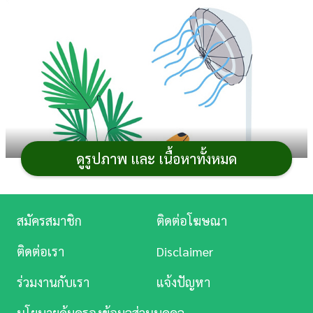
การ
เงิน
การ
ศึกษา
บันเทิง
ดูรูปภาพ และ เนื้อหาทั้งหมด
ดู
หนัง
Music
สมัครสมาชิก
ติดต่อโฆษณา
Station
ติดต่อเรา
Disclaimer
ในช่วงหน้าร้อนแบบนี้ไม่เพียงแต่เราเท่านั้นที่ร้อนจน
ละคร
เหงื่อแตก แต่สัตว์เลี้ยงอย่างน้อง
หมา
น้อง
แมว
ก็ร้อนไม่แพ้กัน
ร่วมงานกับเรา
แจ้งปัญหา
บันเทิง
และถ้าหากปล่อยให้เจ้าตัวเล็กร้อนจนเกินไปก็อาจส่งผลเสีย
นโยบายคุ้มครองข้อมูลส่วนบุคคล