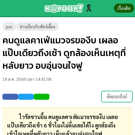
เรื่องฮิต
ข่าว-
pet
ข่าวเกี่ยวกับสัตว์เลี้ยง
ความ
คนดูแลคาเฟ่แมวจรของีบ เผลอ
รู้
แป๊บเดียวถึงเช้า ดูกล้องเห็นเหตุที่
ข่าว
หลับยาว อบอุ่นจนใจฟู
ข่าว
18 ส.ค. 2568 เวลา 14:41:08
บันเทิง
ตรวจ
คัดลอกลิงก์
หวย
ผล
ไวรัลชวนยิ้ม คนดูแลคาเฟ่แมวจรของีบ เผลอ
บอล
แป๊บเดียวถึงเช้า 6 ชั่วโมงไม่ตื่นเลยได้ไง ดูกล้องถึง
สด
เข้าใจเหตุที่หลับยาว เห็นแล้วอบอุ่นจนใจฟู