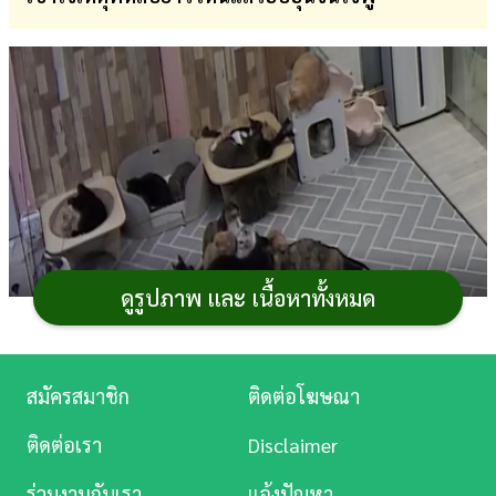
การ
เงิน
การ
ศึกษา
บันเทิง
ดู
หนัง
ดูรูปภาพ และ เนื้อหาทั้งหมด
Music
Station
สมัครสมาชิก
ติดต่อโฆษณา
ละคร
ติดต่อเรา
Disclaimer
บันเทิง
ร่วมงานกับเรา
แจ้งปัญหา