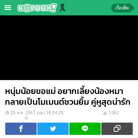
เรื่องฮิต
ข่าว-
ความ
รู้
ข่าว
ข่าว
บันเทิง
หนุ่มน้อยขอแม่ อยากเลี้ยงน้องหมา
ตรวจ
หวย
กลายเป็นโมเมนต์ชวนยิ้ม คู่หูสุดน่ารัก
ผล
29 พ.ค. 2567 เวลา 16:04:29
1,062
บอล
สด
การ