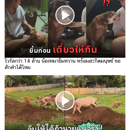
แต่งงาน
แม่
และ
เด็ก
สัตว์
เลี้ยง
Infographic
ไวรัลกว่า 14 ล้าน น้องหมายิ้มหวาน พร้อมสะกิดมนุษย์ ขอ
สักคำได้ไหม
บริการ
แอปฯ
กระปุก
คอร์ส
ออนไลน์
เรียน
เลข