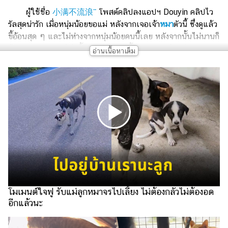
เงิน
ผู้ใช้ชื่อ
小满不流浪་་
โพสต์คลิปลงแอปฯ Douyin คลิปไว
การ
รัลสุดน่ารัก เมื่อหนุ่มน้อยขอแม่ หลังจากเจอเจ้า
หมา
ตัวนี้ ซึ่งดูแล้ว
ศึกษา
ขี้อ้อนสุด ๆ และไม่ห่างจากหนุ่มน้อยคนนี้เลย หลังจากนั้นไม่นานก็
มีคลิปหลังจากแม่ให้เลี้ยงหมาน้อยตัวนี้ ทำเอาคนดูใจฟูไปตาม ๆ
บันเทิง
กัน กับความน่ารักของคู่หูคู่นี้
รูปภาพ
ดู
หนัง
Music
Station
ละคร
บันเทิง
โมเมนต์ใจฟู รับแม่ลูกหมาจรไปเลี้ยง ไม่ต้องกลัวไม่ต้องอด
เกาหลี
อีกแล้วนะ
ไลฟ์