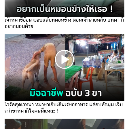
รถยนต์
บ้าน
เจ้าหมาขี้อ้อน แอบสลับหมอนข้าง ตอนเจ้านายหลับ แหม ! ก็
และ
อยากนอนด้วย
การ
ตกแต่ง
มือ
ถือ
ราคา
ทอง
ราคา
น้ำมัน
วา
ไวรัลสุดเวทนา หมาขาเจ็บเดินเร่ขออาหาร แต่จบหักมุม เจ็บ
ไร
กว่าขาหมาก็ใจคนนี่แหละ !
ตี้