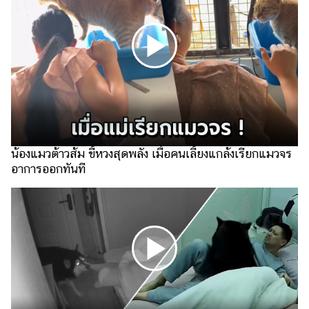
ไตล์
ดูด
วง
ผู้
หญิง
ผู้ชาย
สุขภาพ
น้องแมวต้าวส้ม ขี้หวงสุดพลัง เมื่อคนเลี้ยงแกล้งเรียกแมวจร
อาการออกทันที
ท่อง
เที่ยว
สูตร
อาหาร
ง่ายๆ
ช้อป
ปิ้ง