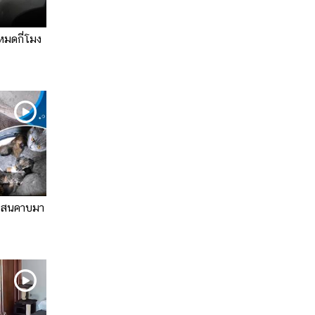
หมดกี่โมง
ไม่สนคาบมา