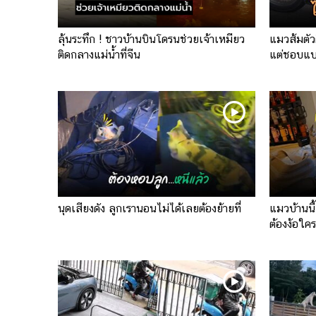
ลุ้นระทึก ! ชาวบ้านบินโดรนช่วยเจ้าเหมียว
แมวส้มตัว
ติดกลางแม่น้ำที่จีน
แต่ชอบแบบ
นุดเสียงดัง ลูกเรานอนไม่ได้เลยต้องย้ายที่
แมวบ้านนี้
ต้องง้อใคร