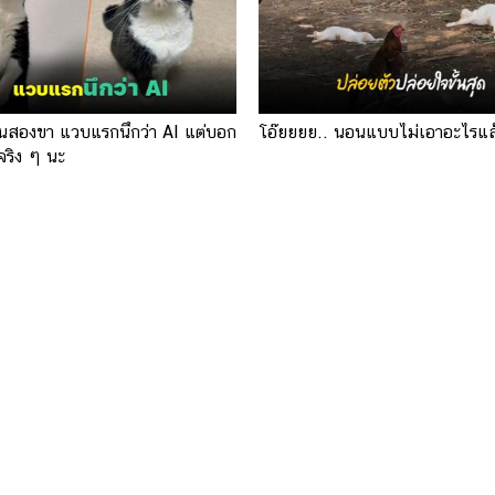
ืนสองขา แวบแรกนึกว่า AI แต่บอก
โอ๊ยยยย.. นอนแบบไม่เอาอะไรแล
จริง ๆ นะ