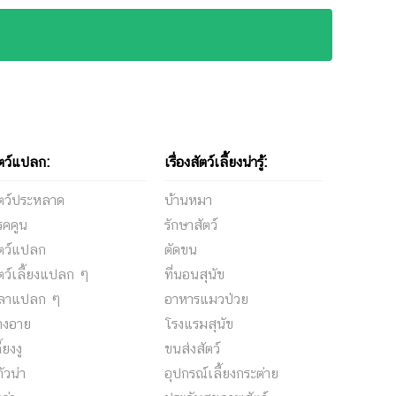
ตว์แปลก:
เรื่องสัตว์เลี้ยงน่ารู้:
ัตว์ประหลาด
บ้านหมา
รคคูน
รักษาสัตว์
ัตว์แปลก
ตัดขน
ตว์เลี้ยงแปลก ๆ
ที่นอนสุนัข
ลาแปลก ๆ
อาหารแมวป่วย
างอาย
โรงแรมสุนัข
ี้ยงงู
ขนส่งสัตว์
กัวน่า
อุปกรณ์เลี้ยงกระต่าย