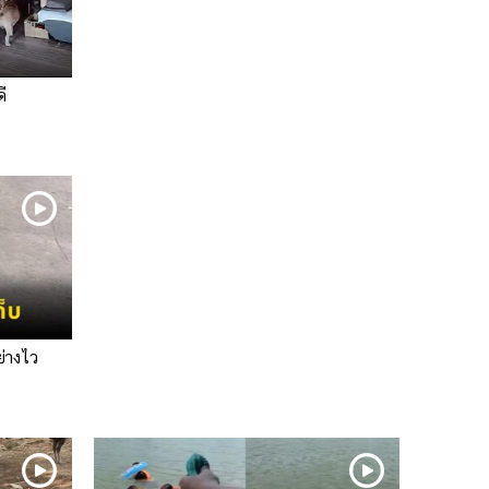
ี
ย่างไว