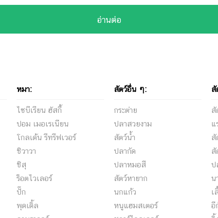
อ่านต่อ
หมา:
สัตว์อื่น ๆ:
สั
ไซบีเรียน ฮัสกี้
กระต่าย
ส
ปอม เมอเรเนียน
ปลาสวยงาม
แ
โกลเด้น รีทรีฟเวอร์
สัตว์น้ำ
ส
ชิวาวา
ปลากัด
สั
ชิสุ
ปลาหมอสี
ป
ร็อตไวเลอร์
สัตว์หายาก
น
ปั๊ก
นกแก้ว
เล
พุดเดิ้ล
หนูแฮมสเตอร์
อี