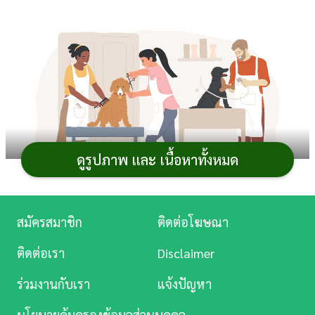
การ
เงิน
การ
ศึกษา
บันเทิง
ดูรูปภาพ และ เนื้อหาทั้งหมด
ดู
หนัง
Music
สมัครสมาชิก
ติดต่อโฆษณา
Station
เข้าสู่หน้าร้อนเมื่อไหร่ อากาศที่ร้อนอบอ้าวก็มักจะสร้าง
ติดต่อเรา
Disclaimer
ความไม่สบายตัวให้กับทั้งคนและ
สัตว์เลี้ยง
อย่างน้องหมา
ละคร
ร่วมงานกับเรา
แจ้งปัญหา
และน้องแมว หลายคนจึงคิดอยาก
ตัดขนสัตว์เลี้ยง
ให้สั้นลง
บันเทิง
เพื่อช่วยคลายร้อน แต่การตัดขนแบบเดิม ๆ ก็อาจจะดูน่า
นโยบายคุ้มครองข้อมูลส่วนบุคคล