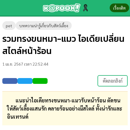
เรื่องฮิต
ข่าว-
pet
บทความน่ารู้เกี่ยวกับสัตว์เลี้ยง
ความ
รวมทรงขนหมา-แมว ไอเดียเปลี่ยน
รู้
สไตล์หน้าร้อน
ข่าว
1 เม.ย. 2567 เวลา 22:52:44
ข่าว
บันเทิง
คัดลอกลิงก์
ตรวจ
หวย
แนะนำไอเดียทรงขนหมา-แมวรับหน้าร้อน ตัดขน
ให้สัตว์เลี้ยงแสนรัก คลายร้อนอย่างมีสไตล์ ทั้งน่ารักและ
ผล
อินเทรนด์
บอล
สด