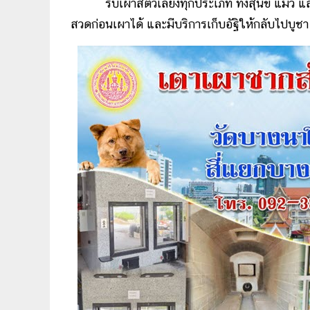
รับเผาสัตว์เลี้ยงทุกประเภท ทั้งสุนัข แมว และส
สวดก่อนเผาได้ และมีบริการเก็บอัฐิให้กลับไปบูช