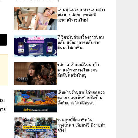
แบมบู แมงปอ นางแบบสาว
หมวย ปล่อยภาพเซ็กซี่
ละลายใจเซตใหม่
7 วิตามินช่วยเรื่องการนอน
หลับ ขจัดอาการหลับยาก
ตื่นมาไม่สดชื่น
รสกาล เปิดเคมีใหม่ เก้า-
พาย คู่พระนางในละคร
ลึกลับฟอร์มใหญ่
เดินผ่านร้านขายไก่ทอดแถว
ตลาด ก่อนเห็นป้ายชื่อร้าน
สม
ถึงกับอ่านใหม่อีกรอบ
ลาย
รวมศูนย์ฝึกอาชีพใน
กรุงเทพฯ เรียนฟรี มีงานทำ
จริง !