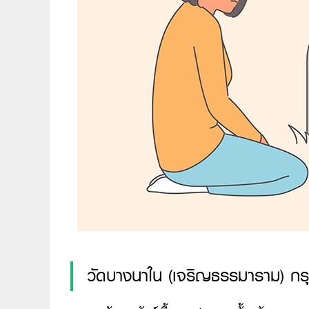
วัดบางนาใน (เจริญธรรมาราม) กร