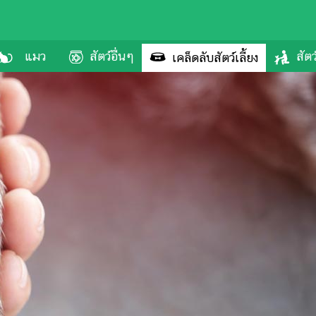
แมว
สัตว์อื่นๆ
สัตว
เคล็ดลับสัตว์เลี้ยง