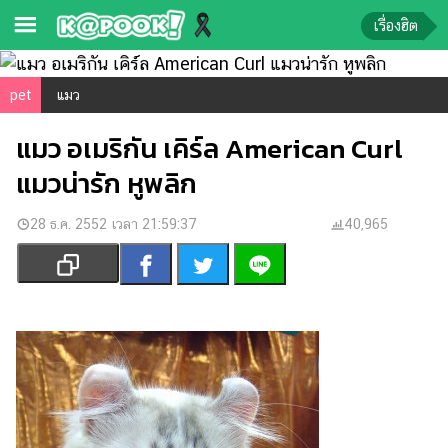
เรื่องฮิต
ข่าว-
pet
แมว
ความ
แมว อเมริกัน เคิร์ล American Curl
รู้
แมวน่ารัก หูพลิก
ข่าว
28 ธ.ค. 2552 เวลา 21:59:37
40,965
ข่าว
บันเทิง
ตรวจ
หวย
ผล
บอล
สด
การ