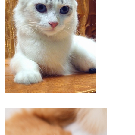
เงิน
การ
ศึกษา
บันเทิง
รูปภาพ
ดู
หนัง
Music
Station
ละคร
บันเทิง
เกาหลี
ไลฟ์