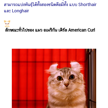
ออนไลน์
สามารถแบ่งพันธุ์ได้ทั้งสองชนิดคือมีทั้ง แบบ Shorthair
และ Longhair
ติดต่อ
โฆษณา
แจ้ง
ลักษณะทั่วไปของ แมว อเมริกัน เคิร์ล American Curl
ปัญหา
ร่วม
งาน
กับ
เรา