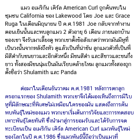
แต่งงาน
แมว อเมริกัน เคิร์ล American Curl ถูกค้นพบใน
ชุมชน California ของ Lakewood โดย Joe และ Grace
แม่
และ
Ruga ในเดือนมิถุนายน ปี ค.ศ.1981 Joe กลับจากทำงาน
เด็ก
ตอนเย็นนั้นและพบลูกแมว 2 ตัวอายุ 6 เดือน ภายนอกบ้าน
ของเขา จึงรับมาเลี้ยงดู พวกเขาตั้งข้อสังเกตว่าพวกมันมีหูที่
สัตว์
เป็นวงนั้นจากหลังถึงหัว ดูแล้วเป็นที่น่าขัน ลูกแมวตัวที่เป็นพี่
เลี้ยง
มีสีดำกับขนยาวและอีกตัวหนึ่ง มีขนสีดำ และสีขาวและขนกึ่ง
Infographic
ยาว ทั้งสองมีขนนุ่มเป็นมันเรียบคล้ายไหม ลูกแมวทั้งสองถูก
ตั้งชื่อว่า Shulamith และ Panda
บริการ
ต่อมาในเดือนธันวาคม ค.ศ.1981 หลังการตกลูก
แอปฯ
ครอกแรกของ Shulamith พวกเขาจึงได้มองเห็นถึงการมีใบ
กระปุก
หูที่มีลักษณะที่พิเศษไม่เหมือนใครของมัน แสดงถึงการค้น
คอร์ส
พบพันธุ์ใหม่ของแมว พวกเขาเริ่มต้นการวิจัยและการทดสอบ
ออนไลน์
เพาะพันธุ์โดยทันที ซึ่งนำมาสู่การยอมรับและได้รับการจด
เรียน
ทะเบียนเป็น อเมริกัน เคิร์ล American Curl แมวพันธุ์ใหม่
เลข
ของโลกในปี ค.ศ.1986 ซึ่งแมวพันธุ์นี้ถือว่าเป็นแมวที่