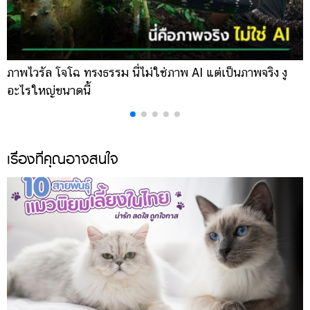
ภาพไวรัล โจโฉ ทรงธรรม นี่ไม่ใช่ภาพ AI แต่เป็นภาพจริง งู
ก
อะไรใหญ่ขนาดนี้
โ
เรื่องที่คุณอาจสนใจ