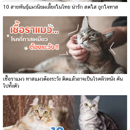
10 สายพันธุ์แมวนิยมเลี้ยงในไทย น่ารัก สดใส ถูกใจทาส
เชื้อราแมว ทาสแมวต้องระวัง ติดแล้วอาจเป็นโรคผิวหนัง คัน
ไปทั้งตัว