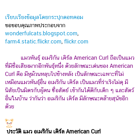
รถยนต์
เรียบเรียงข้อมูลโดยกระปุกดอทคอม
บ้าน
ขอขอบคุณภาพประกอบจาก
และ
wonderfulcats.blogspot.com
,
การ
farm4.static.flickr.com
ตกแต่ง
,
flickr.com
มือ
แมวพันธุ์ อเมริกัน เคิร์ล American Curl ถือเป็นแมว
ถือ
ที่มีชื่อเสียงมากอีกพันธุ์หนึ่ง ด้วยลักษณะเด่นของ American
ราคา
Curl คือ มีหูม้วนหลุบไปข้างหลัง เป็นลักษณะเฉพาะที่ไม่
ทอง
เหมือนแมวพันธุ์อื่น อเมริกัน เคิร์ล เป็นแมวที่ร่าเริงไม่ดุ มี
นิสัยเป็นมิตรกับผู้คน ซื่อสัตย์ เข้ากันได้ดีกับเด็ก ๆ และสัตว์
ราคา
น้ำมัน
อื่นในบ้าน ว่ากันว่า อเมริกัน เคิร์ล มีลักษณะคล้ายสุนัขอีก
ด้วย
วา
ไร
ตี้
ประวัติ แมว อเมริกัน เคิร์ล American Curl