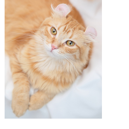
ไตล์
ดูด
วง
ผู้
หญิง
ผู้ชาย
สุขภาพ
ท่อง
เที่ยว
สูตร
อาหาร
ง่ายๆ
ช้อป
ปิ้ง