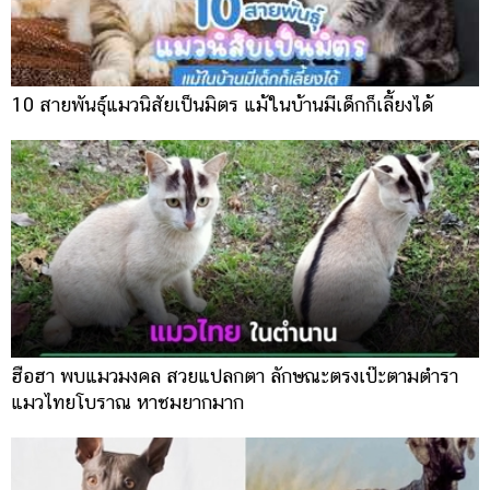
10 สายพันธุ์แมวนิสัยเป็นมิตร แม้ในบ้านมีเด็กก็เลี้ยงได้
ฮือฮา พบแมวมงคล สวยแปลกตา ลักษณะตรงเป๊ะตามตำรา
แมวไทยโบราณ หาชมยากมาก