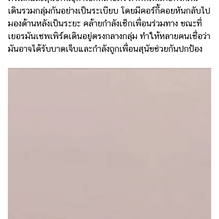
แต่งงาน
เดินรวมกลุ่มกันอย่างเป็นระเบียบ โดยมีคอร์กี้คอยหันกลับไป
มองด้านหลังเป็นระยะ คล้ายกำลังเช็กเพื่อนร่วมทาง ขณะที่
แม่
เยอรมันเชพเพิร์ดเดินอยู่ตรงกลางกลุ่ม ทำให้หลายคนเชื่อว่า
และ
เด็ก
มันอาจได้รับบาดเจ็บและกำลังถูกเพื่อนสุนัขช่วยกันปกป้อง
สัตว์
เลี้ยง
Infographic
บริการ
แอปฯ
กระปุก
คอร์ส
ออนไลน์
เรียน
เลข