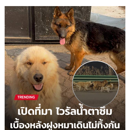
ไตล์
ดูด
วง
ผู้
หญิง
ผู้ชาย
สุขภาพ
ท่อง
เที่ยว
สูตร
อาหาร
ง่ายๆ
ช้อป
ปิ้ง