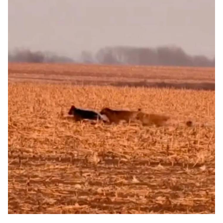
ออนไลน์
ติดต่อ
โฆษณา
แจ้ง
ปัญหา
ร่วม
งาน
กับ
เรา