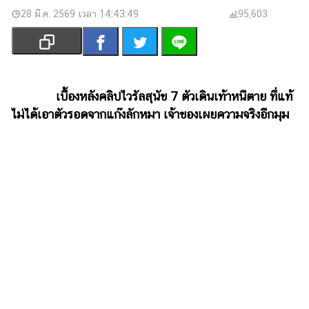
เงิน
28 มี.ค. 2569 เวลา 14:43:49
95,603
การ
ศึกษา
บันเทิง
เบื้องหลังคลิปไวรัลสุนัข 7 ตัวเดินเท้าหนีตาย ที่แท้
รูปภาพ
ไม่ได้เอาตัวรอดจากแก๊งลักหมา เจ้าของเผยความจริงอีกมุม
ดู
หนัง
Music
Station
ละคร
บันเทิง
เกาหลี
ไลฟ์