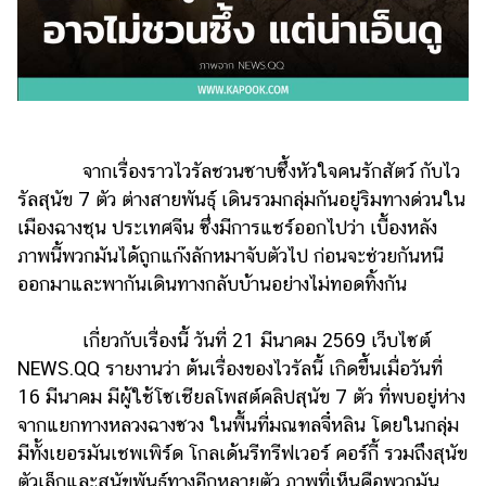
รถยนต์
บ้าน
และ
การ
ตกแต่ง
จากเรื่องราวไวรัลชวนซาบซึ้งหัวใจคนรักสัตว์ กับไว
มือ
รัลสุนัข 7 ตัว ต่างสายพันธุ์ เดินรวมกลุ่มกันอยู่ริมทางด่วนใน
ถือ
เมืองฉางชุน ประเทศจีน ซึ่งมีการแชร์ออกไปว่า เบื้องหลัง
ราคา
ภาพนี้พวกมันได้ถูกแก๊งลักหมาจับตัวไป ก่อนจะช่วยกันหนี
ทอง
ออกมาและพากันเดินทางกลับบ้านอย่างไม่ทอดทิ้งกัน
ราคา
น้ำมัน
เกี่ยวกับเรื่องนี้ วันที่ 21 มีนาคม 2569 เว็บไซต์
NEWS.QQ รายงานว่า ต้นเรื่องของไวรัลนี้ เกิดขึ้นเมื่อวันที่
วา
16 มีนาคม มีผู้ใช้โซเชียลโพสต์คลิปสุนัข 7 ตัว ที่พบอยู่ห่าง
ไร
จากแยกทางหลวงฉางซวง ในพื้นที่มณฑลจี๋หลิน โดยในกลุ่ม
ตี้
มีทั้งเยอรมันเชพเพิร์ด โกลเด้นรีทรีฟเวอร์ คอร์กี้ รวมถึงสุนัข
ตัวเล็กและสุนัขพันธุ์ทางอีกหลายตัว ภาพที่เห็นคือพวกมัน