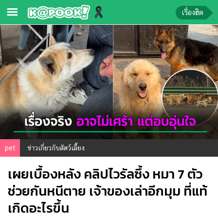
เรื่องฮิต
ข่าว-
ความ
รู้
ข่าว
ข่าว
บันเทิง
ตรวจ
pet
ข่าวเกี่ยวกับสัตว์เลี้ยง
หวย
เผยเบื้องหลัง คลิปไวรัลซึ้ง หมา 7 ตัว
ผล
บอล
ช่วยกันหนีตาย เจ้าของเล่าอีกมุม ที่แท้
สด
เกิดอะไรขึ้น
การ