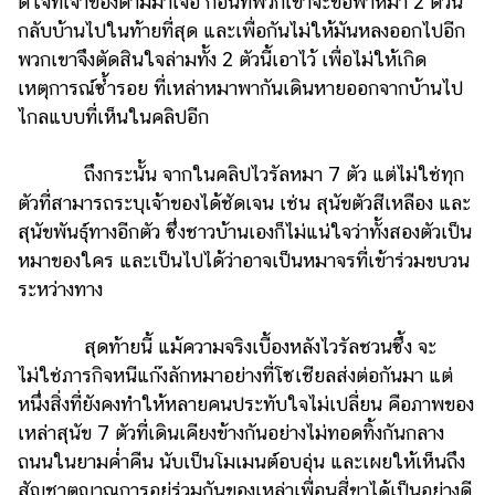
ดีใจที่เจ้าของตามมาเจอ ก่อนที่พวกเขาจะขอพาหมา 2 ตัวนี้
กลับบ้านไปในท้ายที่สุด และเพื่อกันไม่ให้มันหลงออกไปอีก
พวกเขาจึงตัดสินใจล่ามทั้ง 2 ตัวนี้เอาไว้ เพื่อไม่ให้เกิด
เหตุการณ์ซ้ำรอย ที่เหล่าหมาพากันเดินหายออกจากบ้านไป
ไกลแบบที่เห็นในคลิปอีก
ถึงกระนั้น จากในคลิปไวรัลหมา 7 ตัว แต่ไม่ใช่ทุก
ตัวที่สามารถระบุเจ้าของได้ชัดเจน เช่น สุนัขตัวสีเหลือง และ
สุนัขพันธุ์ทางอีกตัว ซึ่งชาวบ้านเองก็ไม่แน่ใจว่าทั้งสองตัวเป็น
หมาของใคร และเป็นไปได้ว่าอาจเป็นหมาจรที่เข้าร่วมขบวน
ระหว่างทาง
สุดท้ายนี้ แม้ความจริงเบื้องหลังไวรัลชวนซึ้ง จะ
ไม่ใช่ภารกิจหนีแก๊งลักหมาอย่างที่โซเชียลส่งต่อกันมา แต่
หนึ่งสิ่งที่ยังคงทำให้หลายคนประทับใจไม่เปลี่ยน คือภาพของ
เหล่าสุนัข 7 ตัวที่เดินเคียงข้างกันอย่างไม่ทอดทิ้งกันกลาง
ถนนในยามค่ำคืน นับเป็นโมเมนต์อบอุ่น และเผยให้เห็นถึง
สัญชาตญาณการอยู่ร่วมกันของเหล่าเพื่อนสี่ขาได้เป็นอย่างดี