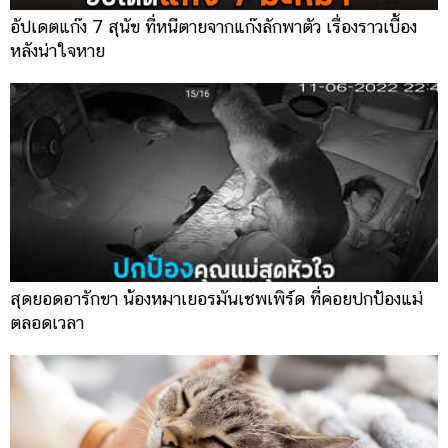
อัปเดตแก๊ง 7 สุนัข ที่หนีตายจากแก๊งลักพาตัว เรื่องราวเบื้อง
หลังน่าใจหาย
สุดยอดอารักขา น้องหมาเยอรมันเชพเพิร์ด ที่คอยปกป้องแม่
ตลอดเวลา