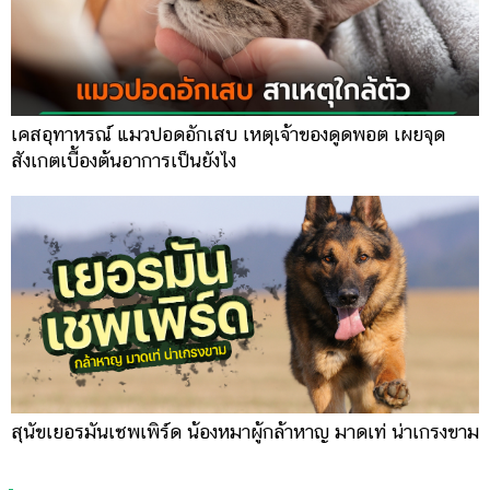
เคสอุทาหรณ์ แมวปอดอักเสบ เหตุเจ้าของดูดพอต เผยจุด
สังเกตเบื้องต้นอาการเป็นยังไง
สุนัขเยอรมันเชพเพิร์ด น้องหมาผู้กล้าหาญ มาดเท่ น่าเกรงขาม