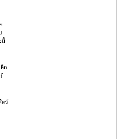
ผม
บ
นี้
เล็ก
์
ัตว์