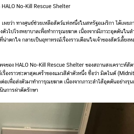
ก HALO No-Kill Rescue Shelter
ว่า ทางศูนย์ช่วยเหลือสัตว์แห่งหนึ่งในสหรัฐอเมริกา ได้เผยภ
กส่งตัวไปโรงพยาบาลเพื่อทำการุณยฆาต เนื่องจากมีภาวะอุดตันในลำ
่น่าตกใจ กลายเป็นอุทาหรณ์เรื่องราวเตือนใจเจ้าของสัตว์เลี้ยงห
เพจของ HALO No-Kill Rescue Shelter ของสถานสงเคราะห์สัตว
รื่องราวชะตาสุดเศร้าของแมวสีดำตัวหนึ่ง ชื่อว่า มิดไนต์ (Midni
ารติดต่อเพื่อส่งตัวมาทำการุณยฆาต เนื่องจากภาวะลำไส้อุดตันอย่างรุ
เนินการผ่าตัดรักษา