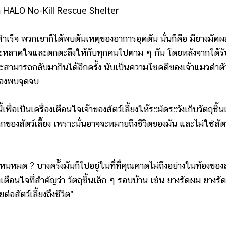
ก HALO No-Kill Rescue Shelter
็จ พวกเขาก็ได้พบต้นเหตุของอาการอุดตัน นั่นก็คือ มียางมัด
ระหลาดใจและตกตะลึงให้กับทุกคนไปตาม ๆ กัน โดยหลังจากได้รั
และสามารถกลับมากินได้อีกครั้ง นับเป็นความโชคดีของเจ้าแมวดำตัว
บต้องพบจุดจบ
อเป็นเครื่องเตือนใจเจ้าของสัตว์เลี้ยงให้ระมัดระวังเก็บวัตถุชิ้น
ากของสัตว์เลี้ยง เพราะนั่นอาจจะหมายถึงชีวิตของมัน และไม่ใช่สัตว
 บางครั้งมันก็ไปอยู่ในที่ที่คุณคาดไม่ถึงอย่างในท้องของส
่องเตือนใจที่สำคัญว่า วัตถุชิ้นเล็ก ๆ รอบบ้าน เช่น ยางรัดผม ยางรัด
่อสัตว์เลี้ยงถึงชีวิต"