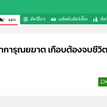
สัตว์อื่นๆ
เคล็ดลับสัตว์เลี้ยง
สัตว
แมว
มาการุณยฆาต เกือบต้องจบชีวิต
ค