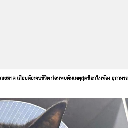
ุณยฆาต เกือบต้องจบชีวิต ก่อนพบต้นเหตุสุดช็อกในท้อง อุทาหรณ