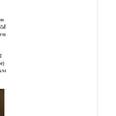
าพ
ไส้
ลาย
์
te)
นแรง