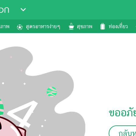
ือก
ปภาพ
สูตรอาหารง่ายๆ
สุขภาพ
ท่องเที่ยว
ขออภั
กลับห